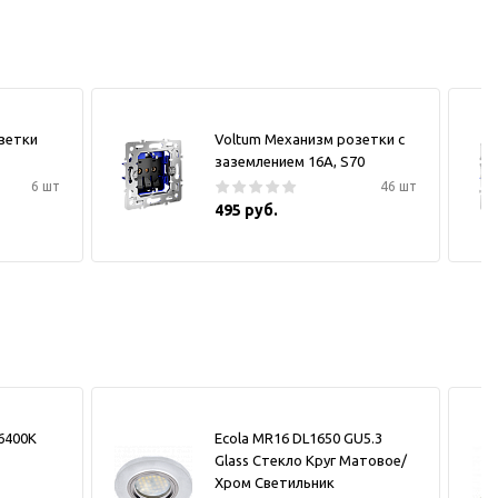
зетки
Voltum Механизм розетки с
заземлением 16А, S70
6 шт
46 шт
495 руб.
6400K
Ecola MR16 DL1650 GU5.3
Glass Стекло Круг Матовое/
Хром Светильник