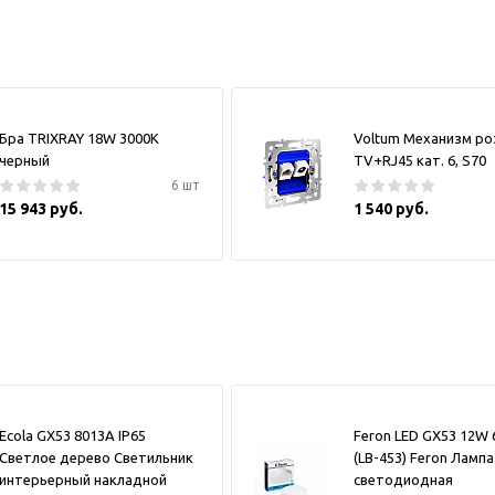
Бра TRIXRAY 18W 3000К
Voltum Механизм ро
черный
TV+RJ45 кат. 6, S70
6 шт
15 943 руб.
1 540 руб.
Ecola GX53 8013A IP65
Feron LED GX53 12W 
Светлое дерево Светильник
(LB-453) Feron Лампа
интерьерный накладной
светодиодная