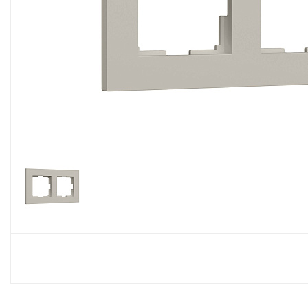
Споты
Настольные лампы
Торшеры
Светодиодные ленты
Электрика
Прожекторы
Ночники
Гирлянды
Комплектующие