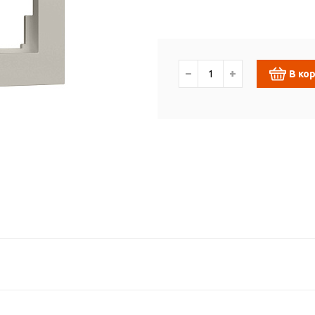
−
+
В ко