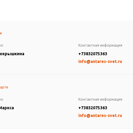
те
ро
Контактная информация
Покрышкина
+73832075363
info@antares-svet.ru
карте
ро
Контактная информация
 Маркса
+73832075363
info@antares-svet.ru