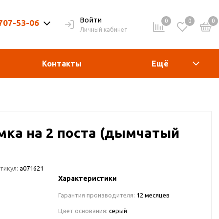
Войти
0
0
0
 707-53-06
Личный кабинет
9-20ч. | Вых. 9-19ч.
Контакты
Ещё
амка на 2 поста (дымчатый
тикул:
a071621
Характеристики
Гарантия производителя:
12 месяцев
Цвет основания:
серый