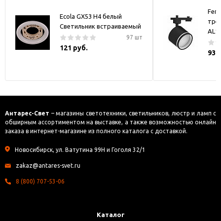
Fer
Ecola GX53 H4 белый
тре
Светильник встраиваемый
AL1
97 шт
121 руб.
930
Антарес-Свет
– магазины светотехники, светильников, люстр и ламп с
обширным ассортиментом на выставке, а также возможностью онлайн
заказа в интернет-магазине из полного каталога с доставкой.
Новосибирск, ул. Ватутина 99Н и Гоголя 32/1
zakaz@antares-svet.ru
8 (800) 707-53-06
Каталог