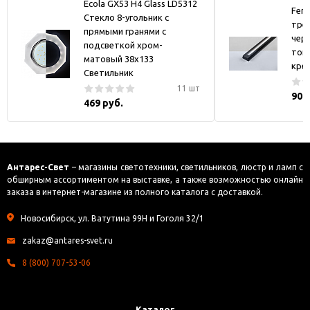
Ecola GX53 H4 Glass LD5312
Fer
Стекло 8-угольник с
тре
прямыми гранями с
черн
подсветкой хром-
токо
матовый 38x133
кре
Светильник
11 шт
900
469 руб.
Антарес-Свет
– магазины светотехники, светильников, люстр и ламп с
обширным ассортиментом на выставке, а также возможностью онлайн
заказа в интернет-магазине из полного каталога с доставкой.
Новосибирск, ул. Ватутина 99Н и Гоголя 32/1
zakaz@antares-svet.ru
8 (800) 707-53-06
Каталог