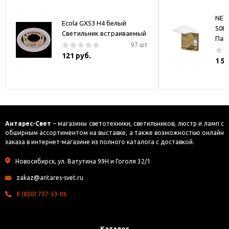
NEO
Ecola GX53 H4 белый
50В
Светильник встраиваемый
Пан
97 шт
121 руб.
1 5
Антарес-Свет
– магазины светотехники, светильников, люстр и ламп с
обширным ассортиментом на выставке, а также возможностью онлайн
заказа в интернет-магазине из полного каталога с доставкой.
Новосибирск, ул. Ватутина 99Н и Гоголя 32/1
zakaz@antares-svet.ru
8 (800) 707-53-06
Каталог