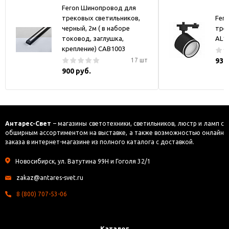
Feron Шинопровод для
трековых светильников,
Fer
черный, 2м ( в наборе
тре
токовод, заглушка,
AL1
крепление) CAB1003
17 шт
930
900 руб.
Антарес-Свет
– магазины светотехники, светильников, люстр и ламп с
обширным ассортиментом на выставке, а также возможностью онлайн
заказа в интернет-магазине из полного каталога с доставкой.
Новосибирск, ул. Ватутина 99Н и Гоголя 32/1
zakaz@antares-svet.ru
8 (800) 707-53-06
Каталог