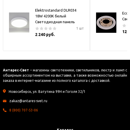
Elektrostandard DLR034
Ecol
18W 4200K белый
Све
Светодиодная панель
1 шт
121
2 240 руб.
Антарес-Свет
– магазины светотехники, светильников, люстр и ламп с
обширным ассортиментом на выставке, а также возможностью онлайн
заказа в интернет-магазине из полного каталога с доставкой.
Новосибирск, ул. Ватутина 99Н и Гоголя 32/1
zakaz@antares-svet.ru
8 (800) 707-53-06
Каталог