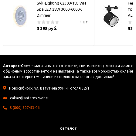
Svk-Lighting 62309/185 WH
Fer
Бра LED 28W 3000-6000K
тре
Dimmer
AL1
1 шт
3 398 руб.
930
Антарес-Свет
– магазины светотехники, светильников, люстр и ламп с
обширным ассортиментом на выставке, а также возможностью онлайн
заказа в интернет-магазине из полного каталога с доставкой.
Новосибирск, ул. Ватутина 99Н и Гоголя 32/1
zakaz@antares-svet.ru
8 (800) 707-53-06
Каталог