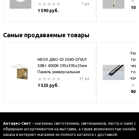
7 шт
10 
1 590 руб.
Самые продаваемые товары
Fer
NEOX ДВО-02 5040-ОПАЛ
тре
50Вт 4000К 595х595х25мм
черн
Панель универсальная
токо
кре
31 шт
1 525 руб.
900
Антарес-Свет
– магазины светотехники, светильников, люстр и ламп с
обширным ассортиментом на выставке, а также возможностью онлайн
заказа в интернет-магазине из полного каталога с доставкой.