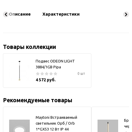
Описание
Характеристики
Товары коллекции
Подвес ODEON LIGHT
3884/1GB Pipa
0 шт
4 572 руб.
Рекомендуемые товары
Maytoni Встраиваемый
Бра
светильник Орб / Orb
чер
1*GX53 12 Вт IP 44