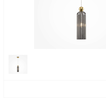
Споты
Настольные лампы
Торшеры
Светодиодные ленты
Электрика
Прожекторы
Ночники
Гирлянды
Комплектующие