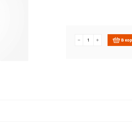
−
+
В ко