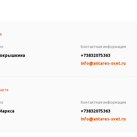
те
ро
Контактная информация
Покрышкина
+73832075363
info@antares-svet.ru
карте
ро
Контактная информация
 Маркса
+73832075363
info@antares-svet.ru