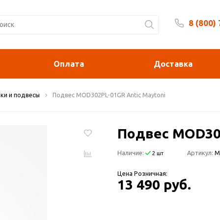
8 (800)
Будни 
Оплата
Доставка
ки и подвесы
Подвес MOD302PL-01GR Antic Maytoni
Подвес MOD302
Наличие:
Артикул:
M
2 шт
Цена Розничная:
13 490 руб.