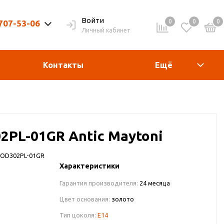
Войти
0
0
0
 707-53-06
Личный кабинет
9-20ч. | Вых. 9-19ч.
Контакты
Ещё
PL-01GR Antic Maytoni
OD302PL-01GR
Характеристики
Гарантия производителя:
24 месяца
Цвет основания:
золото
Тип цоколя:
E14