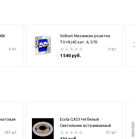
00К
Voltum Механизм розетки
TV+RJ45 кат. 6, S70
6 шт
6 шт
1 540 руб.
 матовая
Ecola GX53 H4 белый
Светильник встраиваемый
585 шт
97 шт
121 руб.