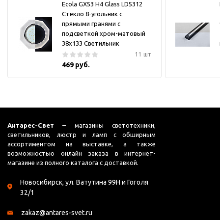
Ecola GX53 H4 Glass LD5312
Стекло 8-угольник с
прямыми гранями с
подсветкой хром-матовый
38x133 Светильник
11 шт
469 руб.
Антарес-Свет
– магазины светотехники,
светильников, люстр и ламп с обширным
ассортиментом на выставке, а также
возможностью онлайн заказа в интернет-
магазине из полного каталога с доставкой.
Новосибирск, ул. Ватутина 99Н и Гоголя
32/1
zakaz@antares-svet.ru