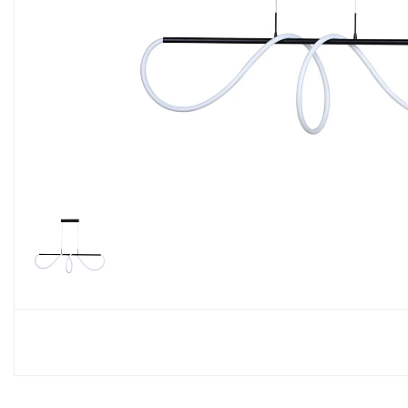
Споты
Настольные лампы
Торшеры
Светодиодные ленты
Электрика
Прожекторы
Ночники
Гирлянды
Комплектующие