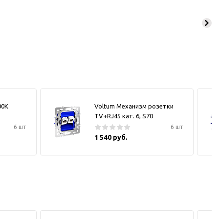
00К
Voltum Механизм розетки
TV+RJ45 кат. 6, S70
6 шт
6 шт
1 540 руб.