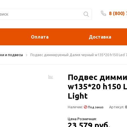
8 (800)
Будни 
Оплата
Доставка
ки и подвесы
Подвес диммируемый Далия черный w135*20 h150 Led 72W
Подвес димми
w135*20 h150 L
Light
Наличие:
Артикул:
0
Под заказ
Цена Розничная:
23 579 руб.