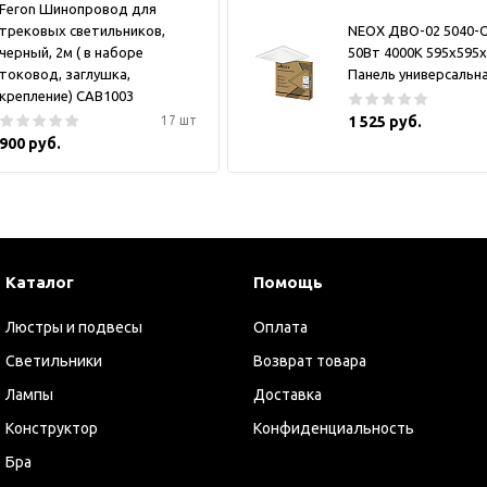
Feron Шинопровод для
трековых светильников,
NEOX ДВО-02 5040-
черный, 2м ( в наборе
50Вт 4000К 595х595
токовод, заглушка,
Панель универсальн
крепление) CAB1003
17 шт
1 525 руб.
900 руб.
Каталог
Помощь
Люстры и подвесы
Оплата
Светильники
Возврат товара
Лампы
Доставка
Конструктор
Конфиденциальность
Бра