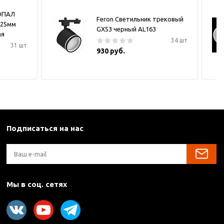
ОПАЛ
Feron Светильник трековый
х25мм
GX53 черный AL163
ая
34 шт
31 шт
930 руб.
Подписаться на нас
Мы в соц. сетях