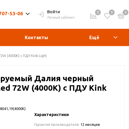
Войти
0
0
0
 707-53-06
Личный кабинет
9-20ч. | Вых. 9-19ч.
Контакты
Ещё
 (4000К) с ПДУ Kink Light
руемый Далия черный
ed 72W (4000К) с ПДУ Kink
8041,19(4000K)
Характеристики
Гарантия производителя:
12 месяцев