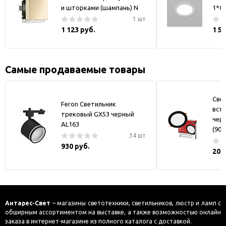
и шторками (шампань) N
1*GX
1 шт
1 123 руб.
1 5
Самые продаваемые товары
Све
Feron Светильник
вст
трековый GX53 черный
черн
AL163
(90)
34 шт
930 руб.
200
Антарес-Свет
– магазины светотехники, светильников, люстр и ламп с
обширным ассортиментом на выставке, а также возможностью онлайн
заказа в интернет-магазине из полного каталога с доставкой.