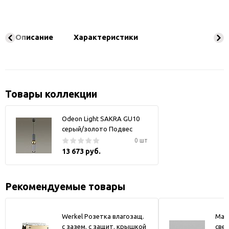
Описание
Характеристики
Товары коллекции
Odeon Light SAKRA GU10
серый/золото Подвес
0 шт
13 673 руб.
Рекомендуемые товары
Werkel Розетка влагозащ.
May
с зазем. с защит. крышкой
свет