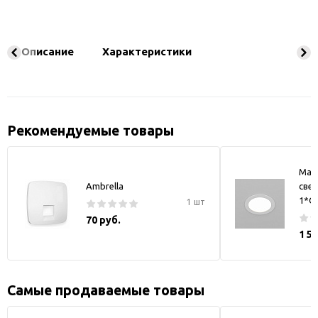
Описание
Характеристики
Рекомендуемые товары
May
Ambrella
свет
1*GX
1 шт
70 руб.
1 5
Самые продаваемые товары