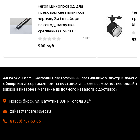
Feron Шинопровод для
трековых светильников,
Fer
черный, 2м ( в наборе
тре
токовод, заглушка,
AL1
крепление) CAB1003
17 шт
930
900 руб.
Антарес-Свет
– магазины светотехники, светильников, люстр и ламп с
обширным ассортиментом на выставке, а также возможностью онлайн
заказа в интернет-магазине из полного каталога с доставкой.
Новосибирск, ул. Ватутина 99Н и Гоголя 32/1
zakaz@antares-svet.ru
8 (800) 707-53-06