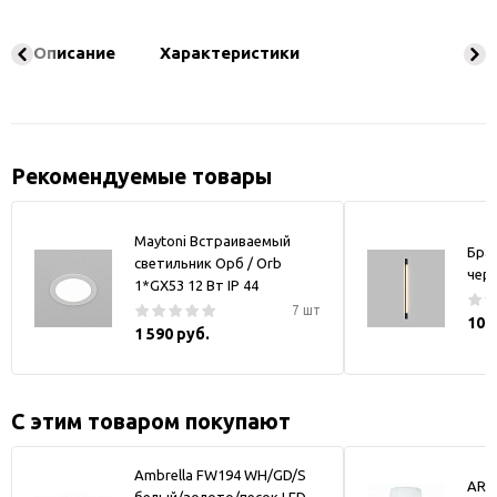
Описание
Характеристики
Рекомендуемые товары
Maytoni Встраиваемый
Бра
светильник Орб / Orb
чер
1*GX53 12 Вт IP 44
7 шт
10 
1 590 руб.
С этим товаром покупают
Ambrella FW194 WH/GD/S
ART