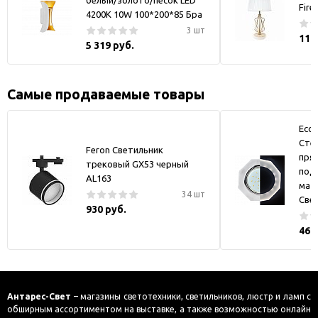
белый/золото/песок LED
Fire
4200K 10W 100*200*85 Бра
3 шт
11 
5 319 руб.
Самые продаваемые товары
Ecol
Стек
Feron Светильник
пря
трековый GX53 черный
под
AL163
мат
34 шт
Све
930 руб.
469
Антарес-Свет
– магазины светотехники, светильников, люстр и ламп с
обширным ассортиментом на выставке, а также возможностью онлайн