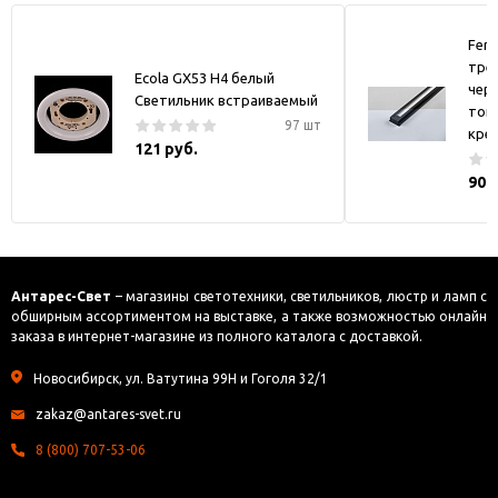
Fer
тре
Ecola GX53 H4 белый
черн
Светильник встраиваемый
токо
97 шт
кре
121 руб.
900
Антарес-Свет
– магазины светотехники, светильников, люстр и ламп с
обширным ассортиментом на выставке, а также возможностью онлайн
заказа в интернет-магазине из полного каталога с доставкой.
Новосибирск, ул. Ватутина 99Н и Гоголя 32/1
zakaz@antares-svet.ru
8 (800) 707-53-06