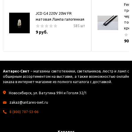
Fer
тре
JCD G4 220V 20W FR
черн
матовая Лампа галогенная
токо
585 шт
кре
9 руб.
900
Антарес-Свет
– магазины светотехники, светильников, люстр и ламп с
обширным ассортиментом на выставке, а также возможностью онлайн
заказа в интернет-магазине из полного каталога с доставкой.
Новосибирск, ул. Ватутина 99Н и Гоголя 32/1
zakaz@antares-svet.ru
8 (800) 707-53-06
Каталог