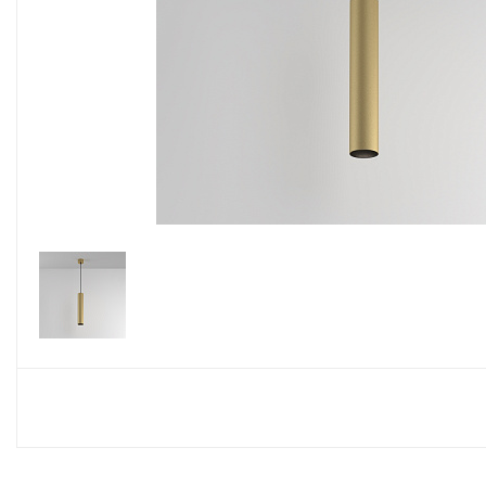
Споты
Настольные лампы
Торшеры
Светодиодные ленты
Электрика
Прожекторы
Ночники
Гирлянды
Комплектующие