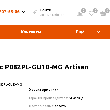
Войти
0
0
0
 707-53-06
Личный кабинет
9-20ч. | Вых. 9-19ч.
Контакты
Ещё
с P082PL-GU10-MG Artisan
082PL-GU10-MG
Характеристики
Гарантия производителя:
24 месяца
Цвет основания:
золото