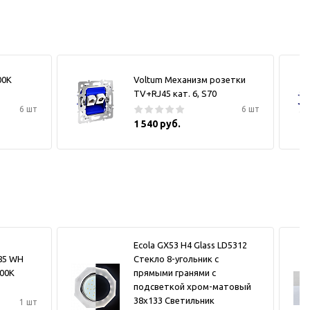
00К
Voltum Механизм розетки
TV+RJ45 кат. 6, S70
6 шт
6 шт
1 540 руб.
Ecola GX53 H4 Glass LD5312
185 WH
Стекло 8-угольник с
000K
прямыми гранями с
подсветкой хром-матовый
38x133 Светильник
1 шт