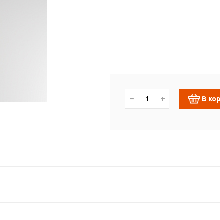
−
+
В ко