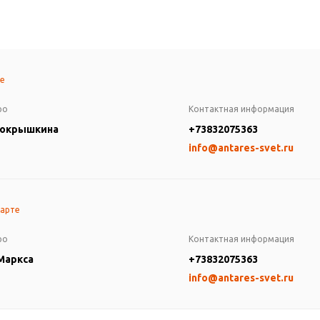
те
ро
Контактная информация
Покрышкина
+73832075363
info@antares-svet.ru
карте
ро
Контактная информация
 Маркса
+73832075363
info@antares-svet.ru