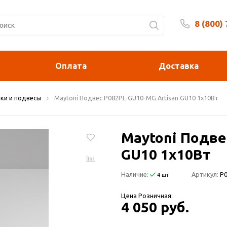
8 (800)
Будни 
Оплата
Доставка
ки и подвесы
Maytoni Подвес P082PL-GU10-MG Artisan GU10 1x10Вт
Maytoni Подве
GU10 1x10Вт
Наличие:
Артикул:
P
4 шт
Цена Розничная:
4 050 руб.