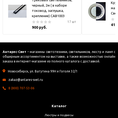
трековых светильников,
Круг
черный, 2м ( в наборе
мат
токовод, заглушка,
Све
крепление) CAB1003
17 шт
416
900 руб.
Антарес-Свет
– магазины светотехники, светильников, люстр и ламп с
обширным ассортиментом на выставке, а также возможностью онлайн
заказа в интернет-магазине из полного каталога с доставкой.
Новосибирск, ул. Ватутина 99Н и Гоголя 32/1
zakaz@antares-svet.ru
8 (800) 707-53-06
Каталог
Люстры и подвесы