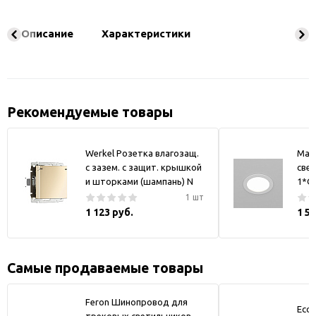
Описание
Характеристики
Рекомендуемые товары
Werkel Розетка влагозащ.
May
с зазем. с защит. крышкой
свет
и шторками (шампань) N
1*GX
1 шт
1 123 руб.
1 5
Самые продаваемые товары
Feron Шинопровод для
Ecol