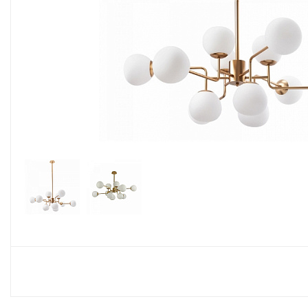
Споты
Настольные лампы
Торшеры
Светодиодные ленты
Электрика
Прожекторы
Ночники
Гирлянды
Комплектующие