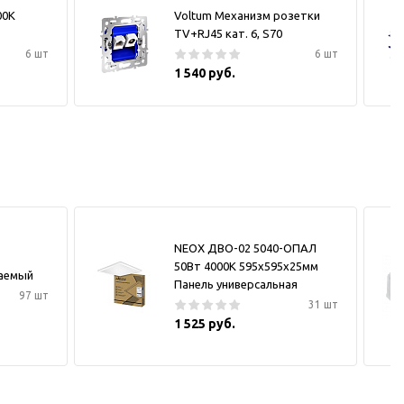
00К
Voltum Механизм розетки
TV+RJ45 кат. 6, S70
6 шт
6 шт
1 540 руб.
NEOX ДВО-02 5040-ОПАЛ
50Вт 4000К 595х595х25мм
ваемый
Панель универсальная
97 шт
31 шт
1 525 руб.