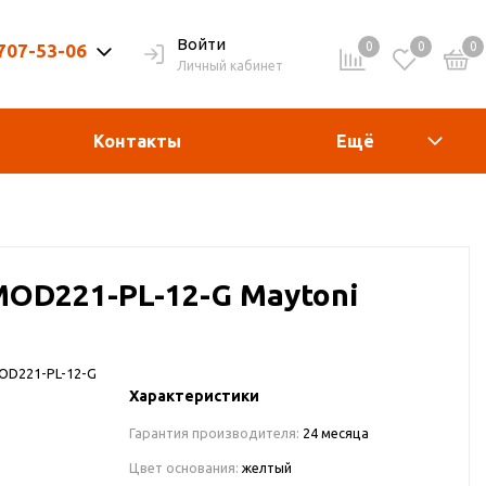
Войти
0
0
0
 707-53-06
Личный кабинет
9-20ч. | Вых. 9-19ч.
Контакты
Ещё
 MOD221-PL-12-G Maytoni
OD221-PL-12-G
Характеристики
Гарантия производителя:
24 месяца
Цвет основания:
желтый