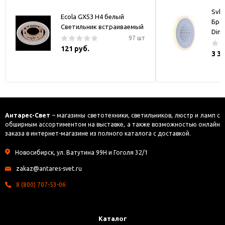
Svk-
Ecola GX53 H4 белый
Бра
Светильник встраиваемый
Dim
97 шт
121 руб.
3 3
Антарес-Свет
– магазины светотехники, светильников, люстр и ламп с
обширным ассортиментом на выставке, а также возможностью онлайн
заказа в интернет-магазине из полного каталога с доставкой.
Новосибирск, ул. Ватутина 99Н и Гоголя 32/1
zakaz@antares-svet.ru
8 (800) 707-53-06
Каталог