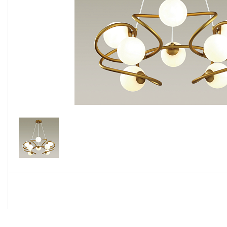
Споты
Настольные лампы
Торшеры
Светодиодные ленты
Электрика
Прожекторы
Ночники
Гирлянды
Комплектующие