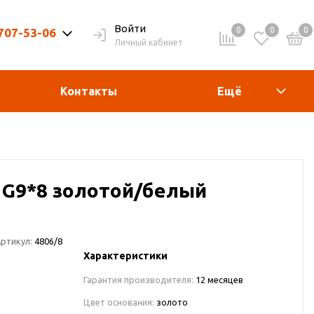
Войти
0
0
0
 707-53-06
Личный кабинет
9-20ч. | Вых. 9-19ч.
Контакты
Ещё
 G9*8 золотой/белый
ртикул:
4806/8
Характеристики
Гарантия производителя:
12 месяцев
Цвет основания:
золото