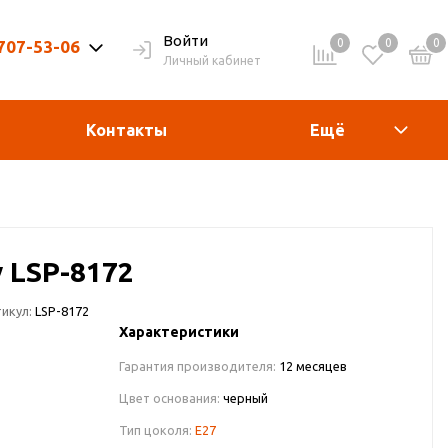
Войти
0
0
0
 707-53-06
Личный кабинет
9-20ч. | Вых. 9-19ч.
Контакты
Ещё
 LSP-8172
икул:
LSP-8172
Характеристики
Гарантия производителя:
12 месяцев
Цвет основания:
черный
Тип цоколя:
E27