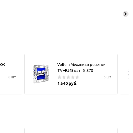
00К
Voltum Механизм розетки
TV+RJ45 кат. 6, S70
6 шт
6 шт
1 540 руб.