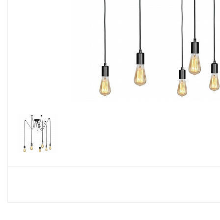
Споты
Настольные лампы
Торшеры
Светодиодные ленты
Электрика
Прожекторы
Ночники
Гирлянды
Комплектующие