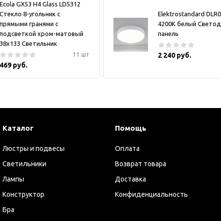
Ecola GX53 H4 Glass LD5312
Стекло 8-угольник с
Elektrostandard DLR
прямыми гранями с
4200K белый Свето
подсветкой хром-матовый
панель
38x133 Светильник
11 шт
2 240 руб.
469 руб.
Каталог
Помощь
Люстры и подвесы
Оплата
Светильники
Возврат товара
Лампы
Доставка
Конструктор
Конфиденциальность
Бра