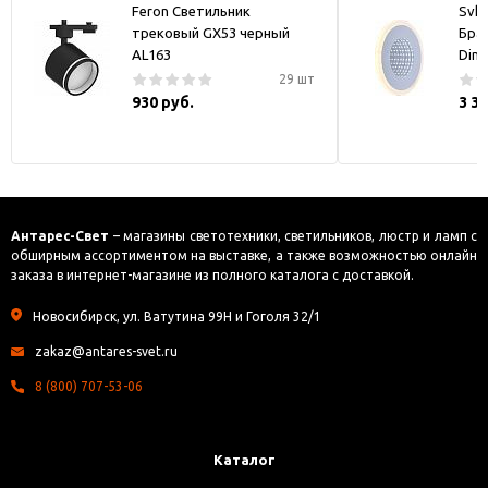
Feron Светильник
Svk-
трековый GX53 черный
Бра
AL163
Dim
29 шт
930 руб.
3 3
Антарес-Свет
– магазины светотехники, светильников, люстр и ламп с
обширным ассортиментом на выставке, а также возможностью онлайн
заказа в интернет-магазине из полного каталога с доставкой.
Новосибирск, ул. Ватутина 99Н и Гоголя 32/1
zakaz@antares-svet.ru
8 (800) 707-53-06
Каталог