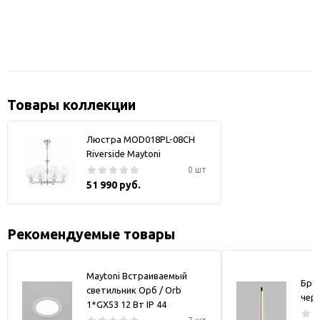
Товары коллекции
Люстра MOD018PL-08CH
Riverside Maytoni
0 шт
51 990 руб.
Рекомендуемые товары
Maytoni Встраиваемый
Бра
светильник Орб / Orb
чер
1*GX53 12 Вт IP 44