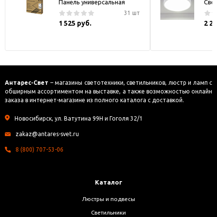
Панель универсальная
Све
31 шт
1 525 руб.
2 2
Антарес-Свет
– магазины светотехники, светильников, люстр и ламп с
обширным ассортиментом на выставке, а также возможностью онлайн
заказа в интернет-магазине из полного каталога с доставкой.
Новосибирск, ул. Ватутина 99Н и Гоголя 32/1
zakaz@antares-svet.ru
8 (800) 707-53-06
Каталог
Люстры и подвесы
Светильники