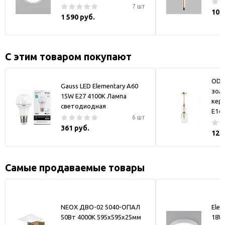
7 шт
10 
1 590 руб.
С этим товаром покупают
ODE
Gauss LED Elementary A60
зол
15W E27 4100K Лампа
кер
светодиодная
E14
6 шт
361 руб.
12 
Самые продаваемые товары
NEOX ДВО-02 5040-ОПАЛ
Elek
50Вт 4000К 595х595х25мм
18W