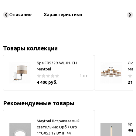
Описание
Характеристики
Товары коллекции
Бра FR5329-WL-01-CH
Люс
Maytoni
Mayt
1 шт
4 400 руб.
21 
Рекомендуемые товары
Maytoni Встраиваемый
Бра
светильник Орб / Orb
чер
1*GX53 12 Вт IP 44