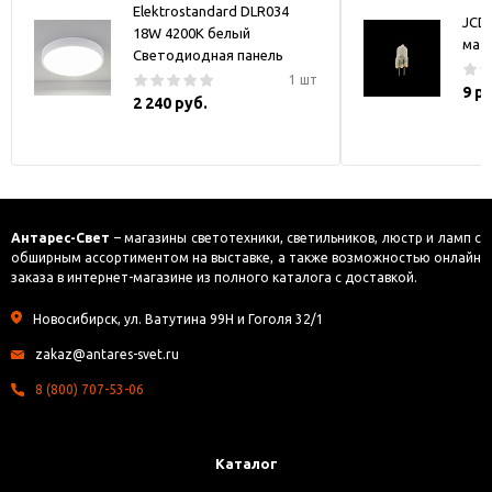
Elektrostandard DLR034
JCD
18W 4200K белый
мат
Светодиодная панель
1 шт
9 р
2 240 руб.
Антарес-Свет
– магазины светотехники, светильников, люстр и ламп с
обширным ассортиментом на выставке, а также возможностью онлайн
заказа в интернет-магазине из полного каталога с доставкой.
Новосибирск, ул. Ватутина 99Н и Гоголя 32/1
zakaz@antares-svet.ru
8 (800) 707-53-06
Каталог