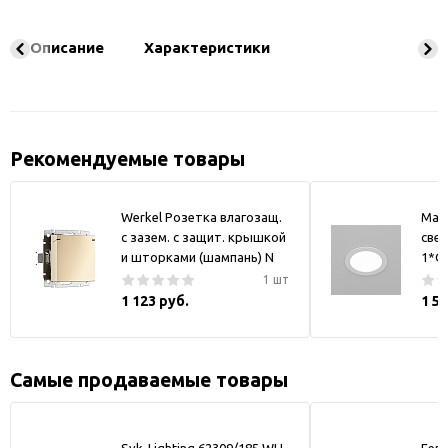
Описание
Характеристики
Рекомендуемые товары
Werkel Розетка влагозащ.
May
с зазем. с защит. крышкой
свет
и шторками (шампань) N
1*GX
1 шт
1 123 руб.
1 5
Самые продаваемые товары