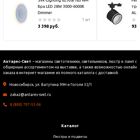
Svk-Lighting 62309/185 WH
Fer
Бра LED 28W 3000-6000K
тре
Dimmer
AL1
1 шт
3 398 руб.
930
Антарес-Свет
– магазины светотехники, светильников, люстр и ламп с
обширным ассортиментом на выставке, а также возможностью онлайн
заказа в интернет-магазине из полного каталога с доставкой.
Новосибирск, ул. Ватутина 99Н и Гоголя 32/1
zakaz@antares-svet.ru
8 (800) 707-53-06
Каталог
Люстры и подвесы