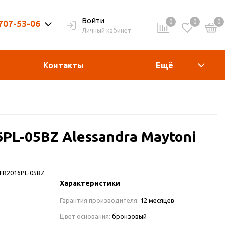
Войти
0
0
0
 707-53-06
Личный кабинет
9-20ч. | Вых. 9-19ч.
Контакты
Ещё
PL-05BZ Alessandra Maytoni
FR2016PL-05BZ
Характеристики
Гарантия производителя:
12 месяцев
Цвет основания:
бронзовый