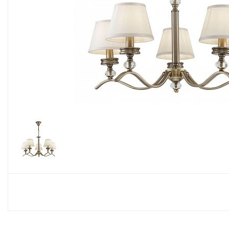
Споты
Настольные лампы
Торшеры
Светодиодные ленты
Электрика
Прожекторы
Ночники
Гирлянды
Комплектующие