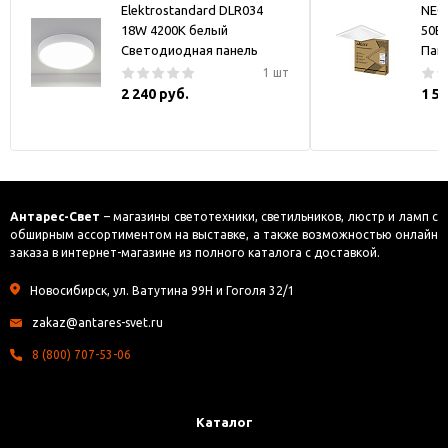
Elektrostandard DLR034
NEO
18W 4200K белый
50В
Светодиодная панель
Пан
1 шт
2 240 руб.
1 5
Антарес-Свет
– магазины светотехники, светильников, люстр и ламп с
обширным ассортиментом на выставке, а также возможностью онлайн
заказа в интернет-магазине из полного каталога с доставкой.
Новосибирск, ул. Ватутина 99Н и Гоголя 32/1
zakaz@antares-svet.ru
8 (800) 707-53-06
Каталог