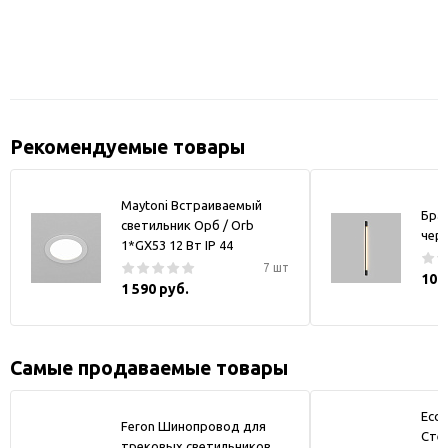
Рекомендуемые товары
Maytoni Встраиваемый
Бра
светильник Орб / Orb
чер
1*GX53 12 Вт IP 44
7 шт
10 
1 590 руб.
Самые продаваемые товары
Ecol
Feron Шинопровод для
Стек
трековых светильников,