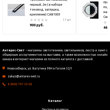
пря
черный, 2м ( в наборе
под
токовод, заглушка,
мат
крепление) CAB1003
Све
17 шт
900 руб.
469
Антарес-Свет
– магазины светотехники, светильников, люстр и ламп с
обширным ассортиментом на выставке, а также возможностью онлайн
заказа в интернет-магазине из полного каталога с доставкой.
Новосибирск, ул. Ватутина 99Н и Гоголя 32/1
zakaz@antares-svet.ru
8 (800) 707-53-06
Каталог
Люстры и подвесы