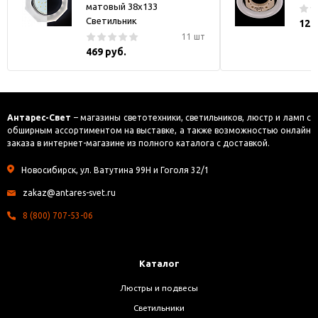
матовый 38x133
Светильник
121
11 шт
469 руб.
Антарес-Свет
– магазины светотехники, светильников, люстр и ламп с
обширным ассортиментом на выставке, а также возможностью онлайн
заказа в интернет-магазине из полного каталога с доставкой.
Новосибирск, ул. Ватутина 99Н и Гоголя 32/1
zakaz@antares-svet.ru
8 (800) 707-53-06
Каталог
Люстры и подвесы
Светильники