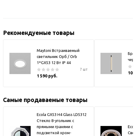
Рекомендуемые товары
Maytoni Встраиваемый
Бра
светильник Орб / Orb
чер
1*GX53 12 Вт IP 44
7 шт
10 
1 590 руб.
Самые продаваемые товары
Ecola GX53 H4 Glass LD5312
Стекло 8-угольник с
прямыми гранями с
Ecol
подсветкой хром-
Све