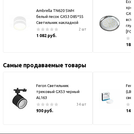
Ecol
хром
Ambrella TN620 SWH
GX5
белый песок GX53 D85*55
встр
Светильник накладной
глуб
2 шт
[FC5
1 082 руб.
185
Самые продаваемые товары
Feron Светильник
Fero
трековый GX53 черный
(LB-
AL163
све
34 шт
930 руб.
144