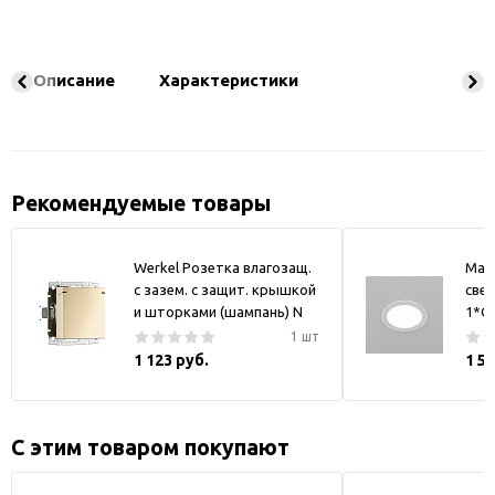
Описание
Характеристики
Рекомендуемые товары
Werkel Розетка влагозащ.
May
с зазем. с защит. крышкой
свет
и шторками (шампань) N
1*GX
1 шт
1 123 руб.
1 5
С этим товаром покупают