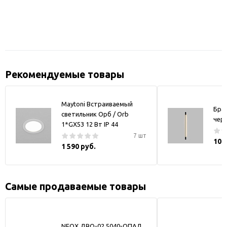
Рекомендуемые товары
Maytoni Встраиваемый
Бра
светильник Орб / Orb
чер
1*GX53 12 Вт IP 44
7 шт
10 
1 590 руб.
Самые продаваемые товары
NEOX ДВО-02 5040-ОПАЛ