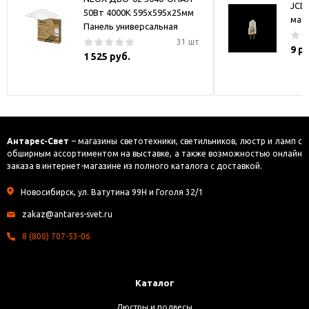
JCD
50Вт 4000К 595х595х25мм
мат
Панель универсальная
31 шт
9 р
1 525 руб.
Антарес-Свет
– магазины светотехники, светильников, люстр и ламп с
обширным ассортиментом на выставке, а также возможностью онлайн
заказа в интернет-магазине из полного каталога с доставкой.
Новосибирск, ул. Ватутина 99Н и Гоголя 32/1
zakaz@antares-svet.ru
8 (800) 707-53-06
Каталог
Люстры и подвесы