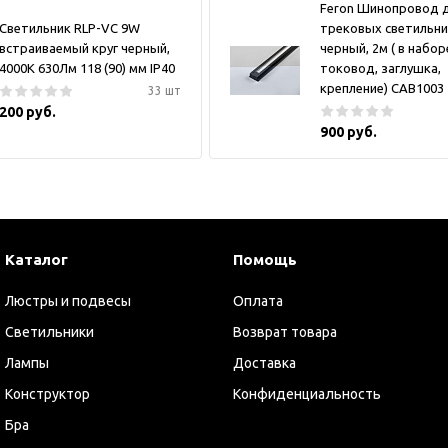
Feron Шинопровод 
Светильник RLP-VC 9W
трековых светильни
встраиваемый круг черный,
черный, 2м ( в набор
4000К 630Лм 118 (90) мм IP40
токовод, заглушка,
крепление) CAB1003
33 шт
200 руб.
900 руб.
Каталог
Помощь
Люстры и подвесы
Оплата
Светильники
Возврат товара
Лампы
Доставка
Конструктор
Конфиденциальность
Бра