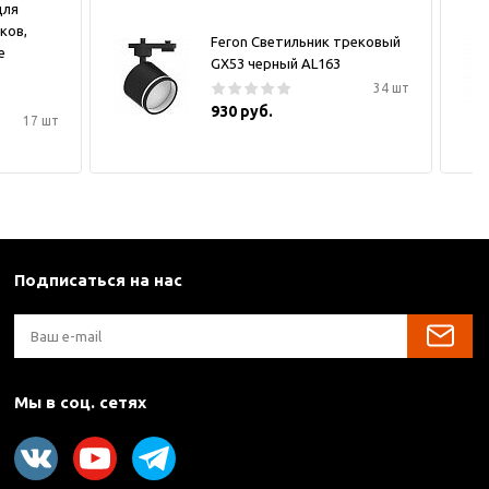
для
ков,
Feron Светильник трековый
е
GX53 черный AL163
34 шт
930 руб.
17 шт
Подписаться на нас
Мы в соц. сетях