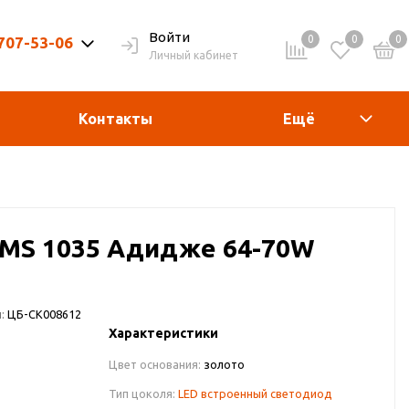
Войти
0
0
0
 707-53-06
Личный кабинет
9-20ч. | Вых. 9-19ч.
Контакты
Ещё
 MS 1035 Адидже 64-70W
:
ЦБ-СК008612
Характеристики
Цвет основания:
золото
Тип цоколя:
LED встроенный светодиод