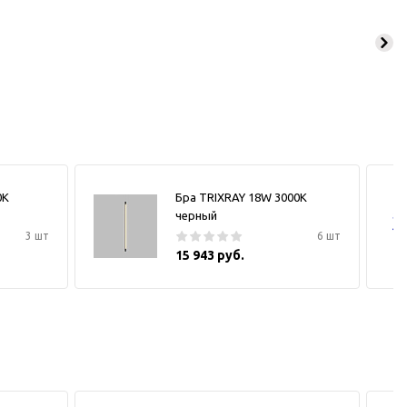
0К
Бра TRIXRAY 18W 3000К
черный
3 шт
6 шт
15 943 руб.