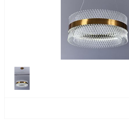
Споты
Настольные лампы
Торшеры
Светодиодные ленты
Электрика
Прожекторы
Ночники
Гирлянды
Комплектующие