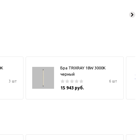
0К
Бра TRIXRAY 18W 3000К
черный
3 шт
6 шт
15 943 руб.