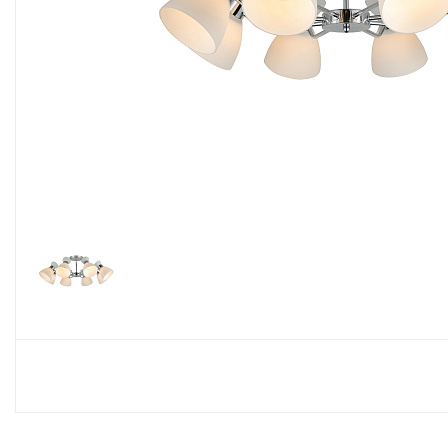
Споты
Настольные лампы
Торшеры
Светодиодные ленты
Электрика
Прожекторы
Ночники
Гирлянды
Комплектующие