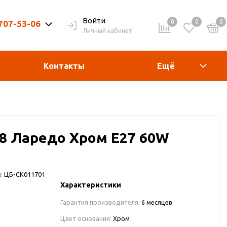
Войти
0
0
0
 707-53-06
Личный кабинет
9-20ч. | Вых. 9-19ч.
Контакты
Ещё
0/8 Ларедо Хром Е27 60W
:
ЦБ-СК011701
Характеристики
Гарантия производителя:
6 месяцев
Цвет основания:
Хром