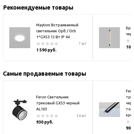
Рекомендуемые товары
Maytoni Встраиваемый
Бра
светильник Орб / Orb
чер
1*GX53 12 Вт IP 44
7 шт
10 
1 590 руб.
Самые продаваемые товары
Fer
Feron Светильник
тре
трековый GX53 черный
черн
AL163
токо
кре
34 шт
930 руб.
900