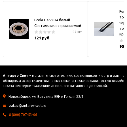
Fer
тре
Ecola GX53 H4 белый
черн
Светильник встраиваемый
токо
97 шт
кре
121 руб.
900
Антарес-Свет
– магазины светотехники, светильников, люстр и ламп с
обширным ассортиментом на выставке, а также возможностью онлайн
заказа в интернет-магазине из полного каталога с доставкой.
Новосибирск, ул. Ватутина 99Н и Гоголя 32/1
zakaz@antares-svet.ru
8 (800) 707-53-06