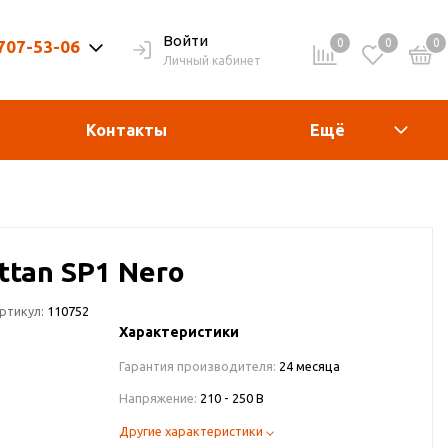
Войти
0
0
0
 707-53-06
Личный кабинет
9-20ч. | Вых. 9-19ч.
Контакты
Ещё
ttan SP1 Nero
ртикул:
110752
Характеристики
Гарантия производителя:
24 месяца
Напряжение:
210 - 250 В
Другие характеристики