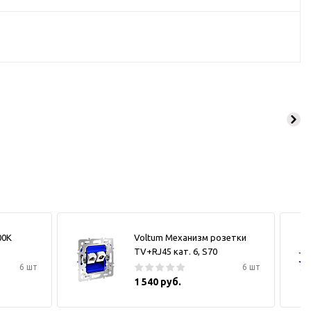
00К
Voltum Механизм розетки
TV+RJ45 кат. 6, S70
6 шт
6 шт
1 540 руб.