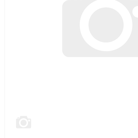
Споты
Настольные лампы
Торшеры
Светодиодные ленты
Электрика
Прожекторы
Ночники
Гирлянды
Комплектующие