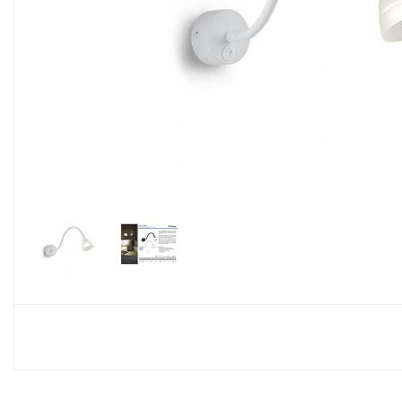
Споты
Настольные лампы
Торшеры
Светодиодные ленты
Электрика
Прожекторы
Ночники
Гирлянды
Комплектующие