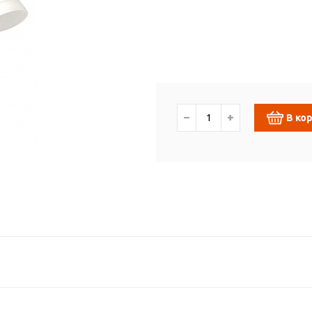
−
+
В ко