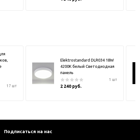
для
ков,
Elektrostandard DLR034 18W
е
4200K белый Светодиодная
панель
1 шт
17 шт
2 240 руб.
Подписаться на нас