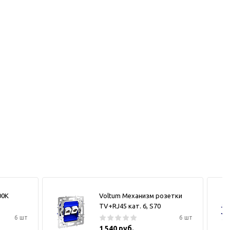
00К
Voltum Механизм розетки
TV+RJ45 кат. 6, S70
6 шт
6 шт
1 540 руб.