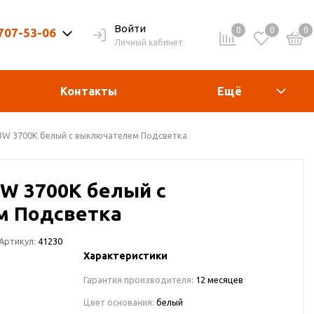
Войти
0
0
0
 707-53-06
Личный кабинет
9-20ч. | Вых. 9-19ч.
Контакты
Ещё
 3W 3700K белый с выключателем Подсветка
3W 3700K белый с
 Подсветка
Артикул:
41230
Характеристики
Гарантия производителя:
12 месяцев
Цвет основания:
белый