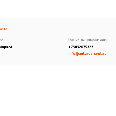
карте
ро
Контактная информация
 Маркса
+73832075363
info@antares-svet.ru