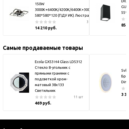
DIO
150W
GU1
3000K+6400K/4200K/6400K+3000K
55*
580*580*120 (ПДУ ИК) Люстра
3 шт
856
14 210 руб.
Самые продаваемые товары
Ecola GX53 H4 Glass LD5312
Стекло 8-угольник с
Svk-
прямыми гранями с
Бра
подсветкой хром-
Dim
матовый 38x133
Светильник
3 3
11 шт
469 руб.