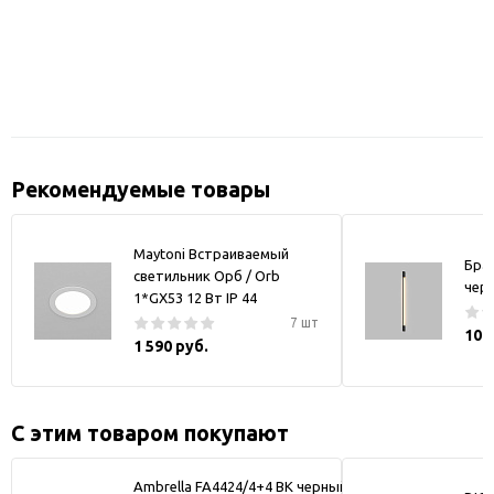
Рекомендуемые товары
Maytoni Встраиваемый
Бра
светильник Орб / Orb
чер
1*GX53 12 Вт IP 44
7 шт
10 
1 590 руб.
С этим товаром покупают
Ambrella FA4424/4+4 BK черный