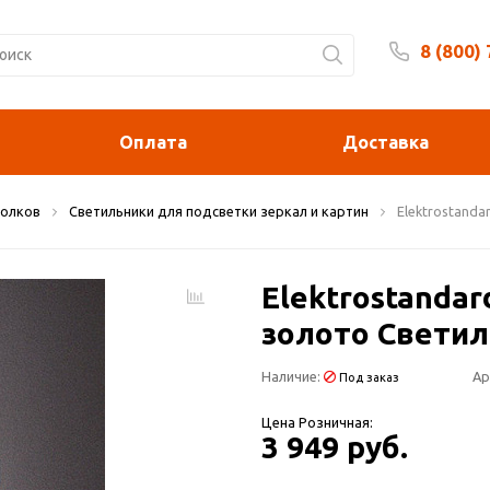
8 (800)
Будни 
Оплата
Доставка
толков
Светильники для подсветки зеркал и картин
Elektrostanda
Elektrostandar
золото Свети
Наличие:
Ар
Под заказ
Цена Розничная:
3 949 руб.