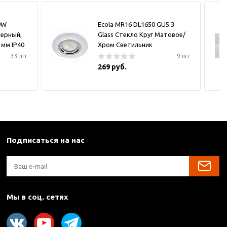
9W
Ecola MR16 DL1650 GU5.3
черный,
Glass Стекло Круг Матовое/
 мм IP40
Хром Светильник
33 шт
9 шт
269 руб.
Подписаться на нас
Мы в соц. сетях