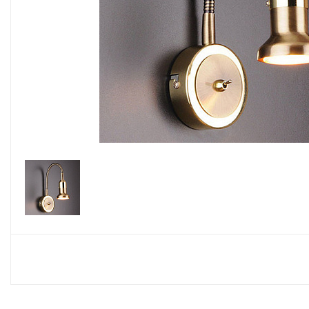
Споты
Настольные лампы
Торшеры
Светодиодные ленты
Электрика
Прожекторы
Ночники
Гирлянды
Комплектующие