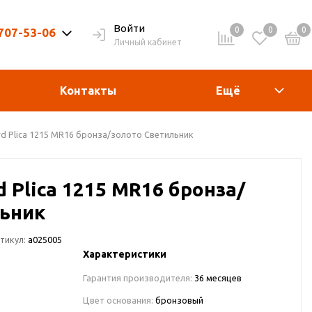
Войти
0
0
0
 707-53-06
Личный кабинет
9-20ч. | Вых. 9-19ч.
Контакты
Ещё
rd Plica 1215 MR16 бронза/золото Светильник
d Plica 1215 MR16 бронза/
льник
тикул:
a025005
Характеристики
Гарантия производителя:
36 месяцев
Цвет основания:
бронзовый