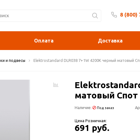
8 (800)
Будни 
Оплата
Доставка
ки и подвесы
Elektrostandard DLR038 7+1W 4200K черный матовый С
Elektrostanda
матовый Спот
Наличие:
Ар
Под заказ
Цена Розничная:
691 руб.