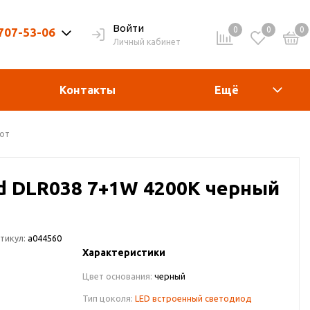
Войти
0
0
0
 707-53-06
Личный кабинет
9-20ч. | Вых. 9-19ч.
Контакты
Ещё
пот
rd DLR038 7+1W 4200K черный
тикул:
a044560
Характеристики
Цвет основания:
черный
Тип цоколя:
LED встроенный светодиод