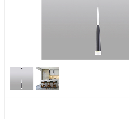
Споты
Настольные лампы
Торшеры
Светодиодные ленты
Электрика
Прожекторы
Ночники
Гирлянды
Комплектующие