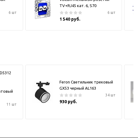
TV+RJ45 кат. 6, S70
6 шт
6 шт
1 540 руб.
LD5312
Feron Светильник трековый
GX53 черный AL163
атовый
34 шт
930 руб.
11 шт