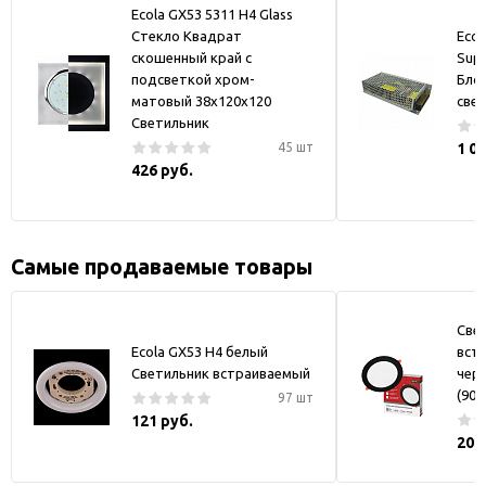
Ecola GX53 5311 H4 Glass
Стекло Квадрат
Ecol
скошенный край с
Supp
подсветкой хром-
Бло
матовый 38x120x120
све
Светильник
45 шт
1 0
426 руб.
Самые продаваемые товары
Све
Ecola GX53 H4 белый
вст
Светильник встраиваемый
черн
(90)
97 шт
121 руб.
200