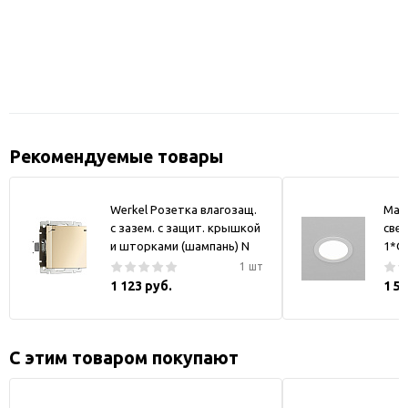
Рекомендуемые товары
Werkel Розетка влагозащ.
May
с зазем. с защит. крышкой
свет
и шторками (шампань) N
1*GX
1 шт
1 123 руб.
1 5
С этим товаром покупают