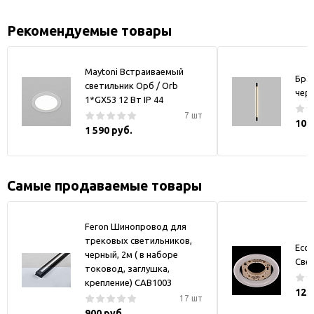
Рекомендуемые товары
Maytoni Встраиваемый
Бра
светильник Орб / Orb
чер
1*GX53 12 Вт IP 44
7 шт
10 
1 590 руб.
Самые продаваемые товары
Feron Шинопровод для
трековых светильников,
Ecol
черный, 2м ( в наборе
Све
токовод, заглушка,
крепление) CAB1003
121
17 шт
900 руб.