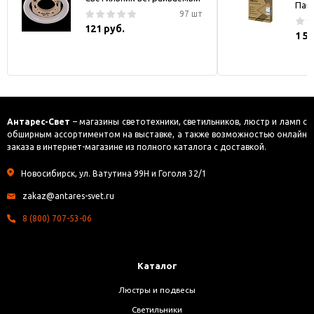
Пан
97 шт
121 руб.
1 5
Антарес-Свет
– магазины светотехники, светильников, люстр и ламп с
обширным ассортиментом на выставке, а также возможностью онлайн
заказа в интернет-магазине из полного каталога с доставкой.
Новосибирск, ул. Ватутина 99Н и Гоголя 32/1
zakaz@antares-svet.ru
8 (800) 707-53-06
Каталог
Люстры и подвесы
Светильники