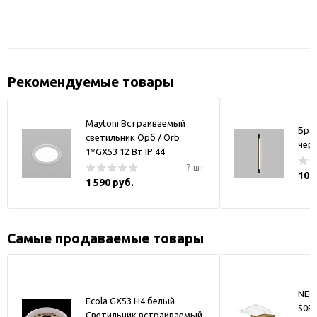
Рекомендуемые товары
Maytoni Встраиваемый
Бра
светильник Орб / Orb
чер
1*GX53 12 Вт IP 44
7 шт
10 
1 590 руб.
Самые продаваемые товары
NEO
Ecola GX53 H4 белый
50В
Светильник встраиваемый