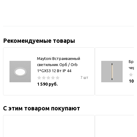
Рекомендуемые товары
Maytoni Встраиваемый
Бра
светильник Орб / Orb
чер
1*GX53 12 Вт IP 44
7 шт
10 
1 590 руб.
С этим товаром покупают