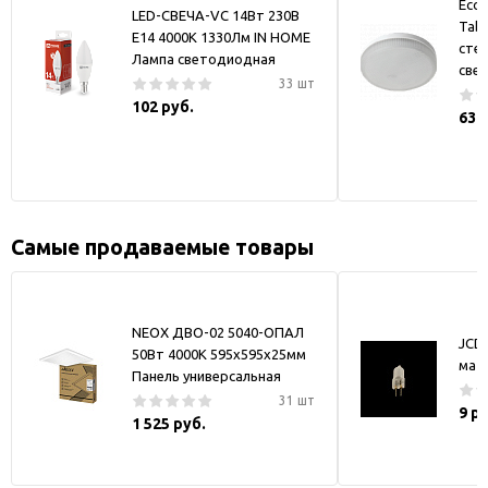
Ecol
LED-СВЕЧА-VC 14Вт 230В
Tabl
E14 4000K 1330Лм IN HOME
сте
Лампа светодиодная
све
33 шт
102 руб.
63 
Самые продаваемые товары
NEOX ДВО-02 5040-ОПАЛ
JCD
50Вт 4000К 595х595х25мм
мат
Панель универсальная
31 шт
9 р
1 525 руб.