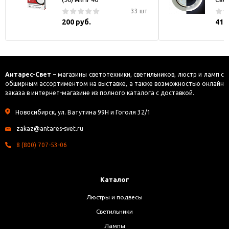
33 шт
200 руб.
416
Антарес-Свет
– магазины светотехники, светильников, люстр и ламп с
обширным ассортиментом на выставке, а также возможностью онлайн
заказа в интернет-магазине из полного каталога с доставкой.
Новосибирск, ул. Ватутина 99Н и Гоголя 32/1
zakaz@antares-svet.ru
8 (800) 707-53-06
Каталог
Люстры и подвесы
Светильники
Лампы