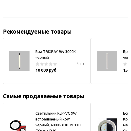
Рекомендуемые товары
Бра TRIXRAY 9W 3000К
Бра
черный
чер
3 шт
10 009 руб.
15 
Самые продаваемые товары
Светильник RLP-VC 9W
Ecol
встраиваемый круг
Круг
черный, 4000К 630Лм 118
мат
(90) мм IP40
Све