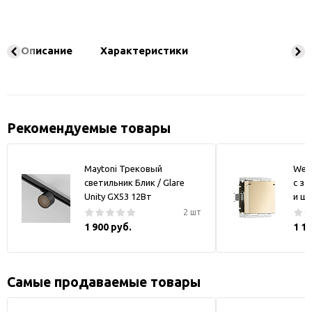
Описание
Характеристики
Рекомендуемые товары
Maytoni Трековый
Werk
светильник Блик / Glare
с за
Unity GX53 12Вт
и ш
2 шт
1 900 руб.
1 1
Самые продаваемые товары