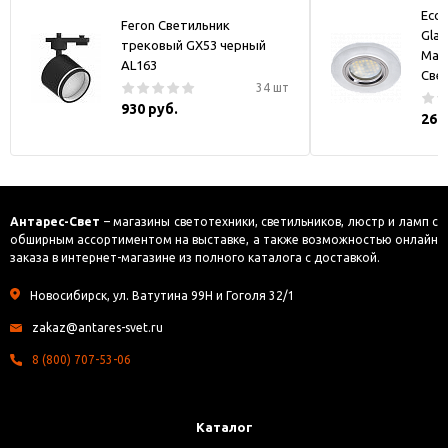
Ecol
Feron Светильник
Glas
трековый GX53 черный
Мат
AL163
Све
34 шт
930 руб.
269
Антарес-Свет
– магазины светотехники, светильников, люстр и ламп с
обширным ассортиментом на выставке, а также возможностью онлайн
заказа в интернет-магазине из полного каталога с доставкой.
Новосибирск, ул. Ватутина 99Н и Гоголя 32/1
zakaz@antares-svet.ru
8 (800) 707-53-06
Каталог