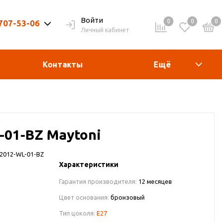
Войти
0
0
0
 707-53-06
Личный кабинет
9-20ч. | Вых. 9-19ч.
Контакты
Ещё
-01-BZ Maytoni
2012-WL-01-BZ
Характеристики
Гарантия производителя:
12 месяцев
Цвет основания:
бронзовый
Тип цоколя:
E27