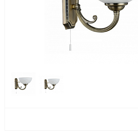
Споты
Настольные лампы
Торшеры
Светодиодные ленты
Электрика
Прожекторы
Ночники
Гирлянды
Комплектующие