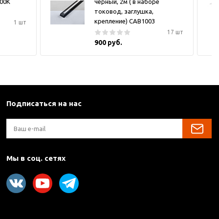
000K
черный, 2м ( в наборе
токовод, заглушка,
крепление) CAB1003
1 шт
17 шт
900 руб.
Подписаться на нас
Мы в соц. сетях