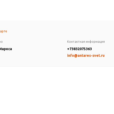
карте
ро
Контактная информация
 Маркса
+73832075363
info@antares-svet.ru