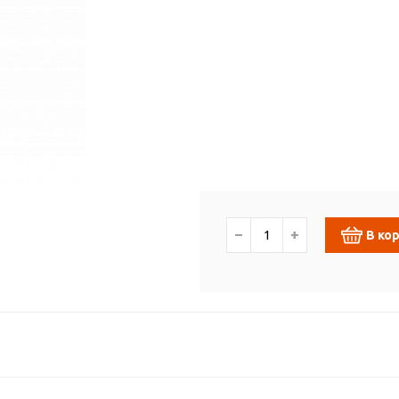
−
+
В ко