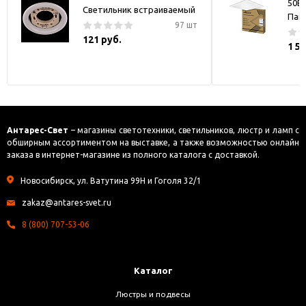
50В
Светильник встраиваемый
Пан
97 шт
121 руб.
1 5
Антарес-Свет
– магазины светотехники, светильников, люстр и ламп с
обширным ассортиментом на выставке, а также возможностью онлайн
заказа в интернет-магазине из полного каталога с доставкой.
Новосибирск, ул. Ватутина 99Н и Гоголя 32/1
zakaz@antares-svet.ru
8 (800) 707-53-06
Каталог
Люстры и подвесы