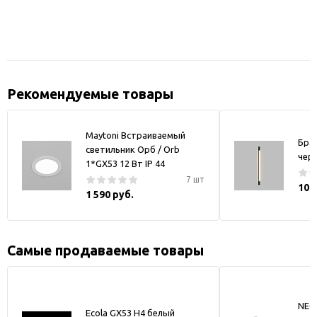
Рекомендуемые товары
Maytoni Встраиваемый
Бра
светильник Орб / Orb
чер
1*GX53 12 Вт IP 44
7 шт
10 
1 590 руб.
Самые продаваемые товары
NEO
Ecola GX53 H4 белый