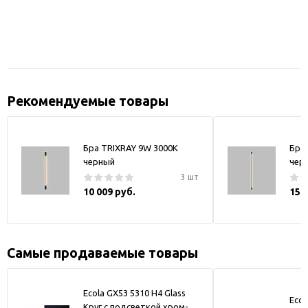
Рекомендуемые товары
Бра TRIXRAY 9W 3000К
Бра
черный
чер
3 шт
10 009 руб.
15 
Самые продаваемые товары
Ecola GX53 5310 H4 Glass
Ecol
Круг с подсветкой хром-