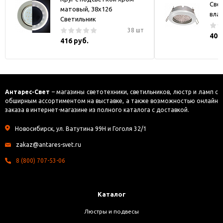
Све
матовый, 38x126
вла
Светильник
38 шт
408
416 руб.
Антарес-Свет
– магазины светотехники, светильников, люстр и ламп с
обширным ассортиментом на выставке, а также возможностью онлайн
заказа в интернет-магазине из полного каталога с доставкой.
Новосибирск, ул. Ватутина 99Н и Гоголя 32/1
zakaz@antares-svet.ru
8 (800) 707-53-06
Каталог
Люстры и подвесы